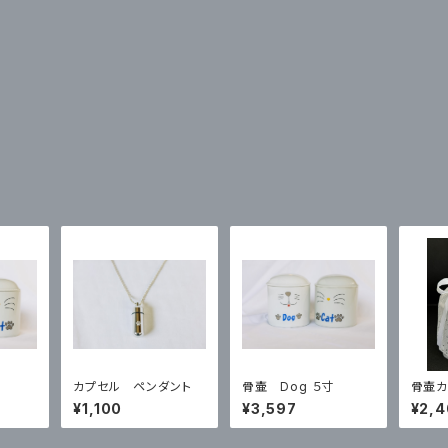
カプセル ペンダント
骨壷 Dog ５寸
骨壷カ
ル ５
¥1,100
¥3,597
¥2,