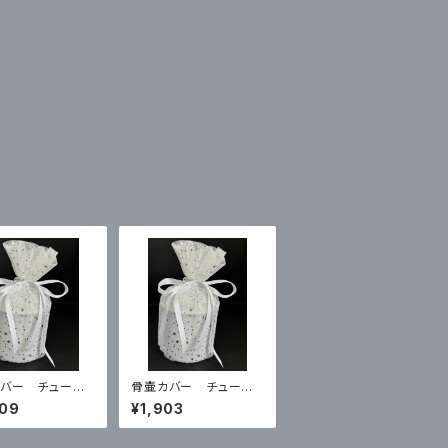
バー チュー
骨壷カバー チュール３
寸
寸
409
¥1,903