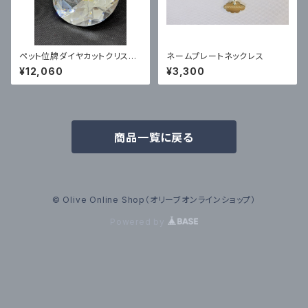
ペット位牌ダイヤカットクリスタ
ネームプレートネックレス
ル
¥12,060
¥3,300
商品一覧に戻る
© Olive Online Shop（オリーブオンラインショップ）
Powered by