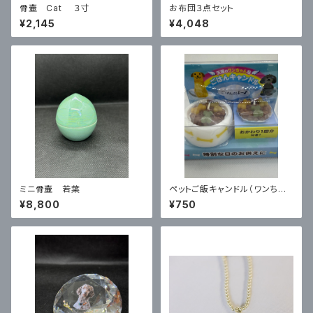
骨壷 Cat ３寸
お布団３点セット
¥2,145
¥4,048
ミニ骨壷 若葉
ペットご飯キャンドル（ワンちゃ
ん用）
¥8,800
¥750