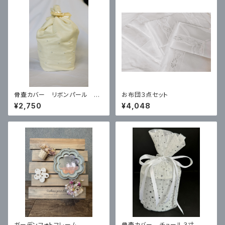
骨壷カバー リボンパール ３
お布団３点セット
寸
¥2,750
¥4,048
ガーデンフォトフレーム
骨壷カバー チュール３寸