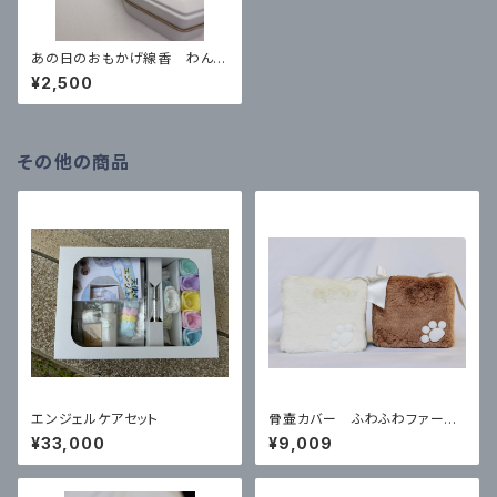
あの日のおもかげ線香 わんち
ゃん
¥2,500
その他の商品
エンジェルケアセット
骨壷カバー ふわふわファー
４寸
¥33,000
¥9,009